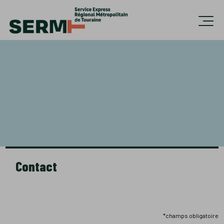
Accèder directement au contenu
Ouvri
Contact
*champs obligatoire