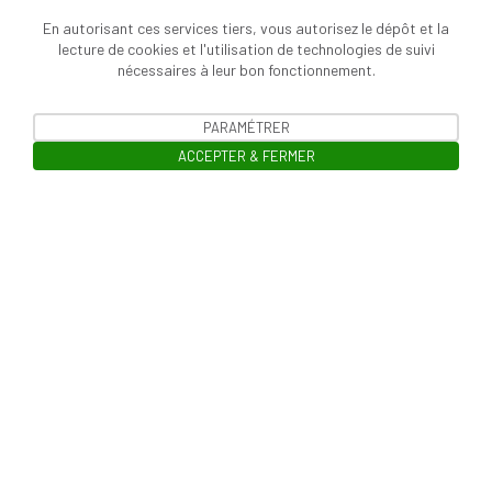
En autorisant ces services tiers, vous autorisez le dépôt et la
lecture de cookies et l'utilisation de technologies de suivi
nécessaires à leur bon fonctionnement.
PARAMÉTRER
ACCEPTER & FERMER
Ouvrir la barre de gestion des cooki
Mentions légales
Politique de confidentialité des données
Charte de modération
Contact