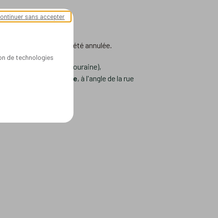
ontinuer sans accepter
t, la réunion publique à été annulée.
ion de technologies
sports Collectifs en Touraine),
gle à Noyant-de-Touraine
, à l'angle de la rue