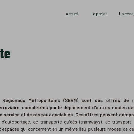
Accueil
Le projet
La conc
te
 Régionaux Métropolitains (SERM) sont des offres de mo
 ferroviaire, complétées par le déploiement d'autres modes 
de service
et de réseaux cyclables. Ces offres peuvent compr
 d'autopartage, de transports guidés (tramways), de transport f
 d'espaces qui concernent en un même lieu plusieurs modes de d