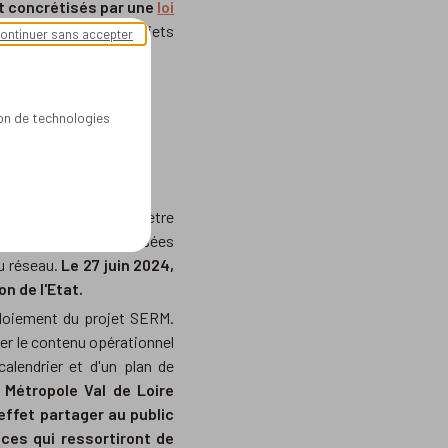
t concrétisés par une
loi
erniers mois, des projets
ontinuer sans accepter
ion de technologies
aires :
s mobilisés, le périmètre
e sur les études réalisées
au réseau.
Le 27 juin 2024,
n de l'Etat.
éploiement du projet SERM.
ter le contenu opérationnel
alendrier et d'un plan de
 Métropole Val de Loire
effet partager au public
ces qui ressortiront de