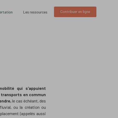
Contribuer en ligne
ertation
Les ressources
bilité qui s'appuient
de transports en commun
endre,
le cas échéant, des
luvial, ou la création ou
éplacement (appelés aussi