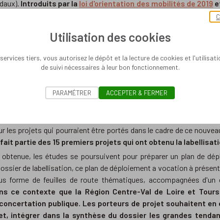
daux).
Introduits par la
loi d'orientation des mobilités de 2019
e
RM sont de véritables outils d'aménagement du territoire.
Ces d
C
s d'une vingtaine d'agglomérations de France.
Utilisation des cookies
services tiers, vous autorisez le dépôt et la lecture de cookies et l'utilisat
de suivi nécessaires à leur bon fonctionnement.
tre reconnu SERM par l'Etat, deux étapes sont nécess
PARAMÉTRER
ACCEPTER & FERMER
ssier de labellisation, présentant l'ambition du SERM, les acteur
tions stratégiques. Ce document offre également une vue d'ensembl
sur les projets qui pourraient être portés dans le cadre de ce nouve
ait partie des 15 premiers projets qui ont obtenu la labellisatio
on obtenue, les études se poursuivent pour préparer un plan de d
ossier de labellisation, ce plan de déploiement a vocation à présen
ous forme de feuilles de route thématiques, accompagnées d'un c
ns ce contexte que la Région Centre-Val de Loire et Tours
oncertation publique. Les porteurs de projet souhaitent en 
et, intégrer dans la synthèse du dossier les grandes tendan