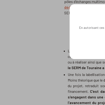
pôles d'échanges multimo
dédiée en 2023
, les SE
SERM ont émergé dans plu
En autorisant ces 
Pour ê
La réalisation d'un do
concerné et les orienta
ou à réaliser ainsi que 
le SERM de Touraine a f
Une fois la labellisati
Moins théorique que le d
du projet, retraduit s
financement.
C'est da
s'engagent dans une c
l'avancement du proj