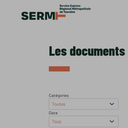
Accèder directement au contenu
Les documents 
Filtrer les documents par:
Catégories
Date